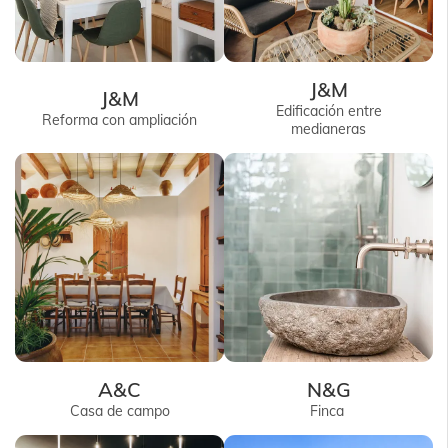
J&M
J&M
Edificación entre
Reforma con ampliación
medianeras
A&C
N&G
Casa de campo
Finca