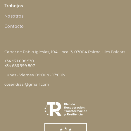
Trabajos
Obra nueva
Reformas Integrales
Nosotros
Construcción y ampliación
Contacto
Reparación de tejados
Rehabilitación de fachadas
Carrer de Pablo Iglesias, 104, Local 3, 07004
Palma, Illes Balears
Rehabilitación
+34 971 098 530
Albañilería
+34 686 999 807
Impermeabilización
Lunes - Viernes: 09:00h - 17:00h
Pavimentos
cosendrasl@gmail.com
Aislamientos Térmicos y Acústicos
Fontanería
Electricistas
Aire Acondicionado y Calefacción
Pladur, Yeso y Escayola