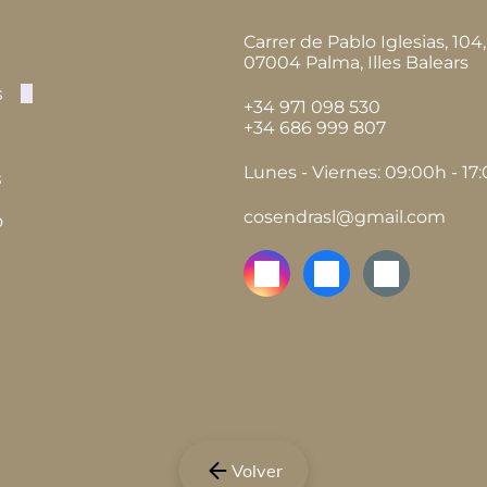
Carrer de Pablo Iglesias, 104,
07004
Palma, Illes Balears
s
+34 971 098 530
+34 686 999 807
s
va
Integrales
Lunes - Viernes: 09:00h - 17
s
ión y ampliación
cosendrasl@gmail.com
o
n de tejados
ación de fachadas
ción
a
ilización
os
os Térmicos y Acústicos
Volver
a